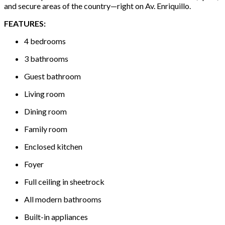
and secure areas of the country—right on Av. Enriquillo.
FEATURES:
4 bedrooms
3 bathrooms
Guest bathroom
Living room
Dining room
Family room
Enclosed kitchen
Foyer
Full ceiling in sheetrock
All modern bathrooms
Built-in appliances