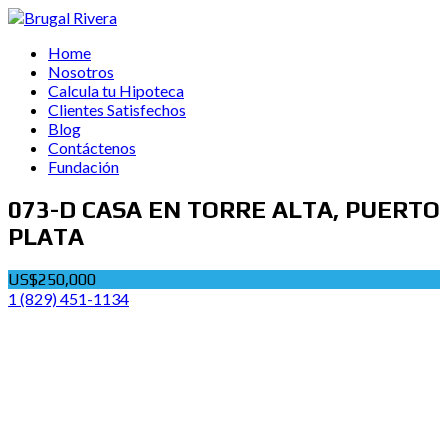
Home
Nosotros
Calcula tu Hipoteca
Clientes Satisfechos
Blog
Contáctenos
Fundación
073-D CASA EN TORRE ALTA, PUERTO
PLATA
US$250,000
1 (829) 451-1134