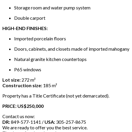
Storage room and water pump system
Double carport
HIGH-END FINISHES:
Imported porcelain floors
Doors, cabinets, and closets made of imported mahogany
Natural granite kitchen countertops
P65 windows
Lot size:
272 m²
Construction size:
185 m²
Property has a Title Certificate (not yet demarcated).
PRICE: US$250,000
Contact us now:
DR:
849-577-1141 /
USA:
305-257-8675
We are ready to offer you the best service.