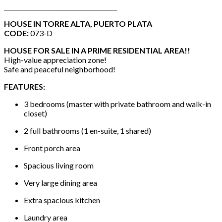
______________________________________
HOUSE IN TORRE ALTA, PUERTO PLATA
CODE:
073-D
HOUSE FOR SALE IN A PRIME RESIDENTIAL AREA!!
High-value appreciation zone!
Safe and peaceful neighborhood!
FEATURES:
3 bedrooms (master with private bathroom and walk-in
closet)
2 full bathrooms (1 en-suite, 1 shared)
Front porch area
Spacious living room
Very large dining area
Extra spacious kitchen
Laundry area