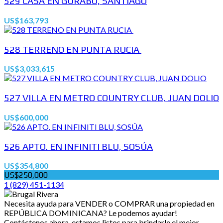
529 CASA EN GURABO, SANTIAGO
US$163,793
528 TERRENO EN PUNTA RUCIA
US$3,033,615
527 VILLA EN METRO COUNTRY CLUB, JUAN DOLIO
US$600,000
526 APTO. EN INFINITI BLU, SOSÚA
US$354,800
US$250,000
1 (829) 451-1134
Necesita ayuda para VENDER o COMPRAR una propiedad en
REPÚBLICA DOMINICANA? Le podemos ayudar!
Contáctenos ahora, estamos listos para brindarle el mejor